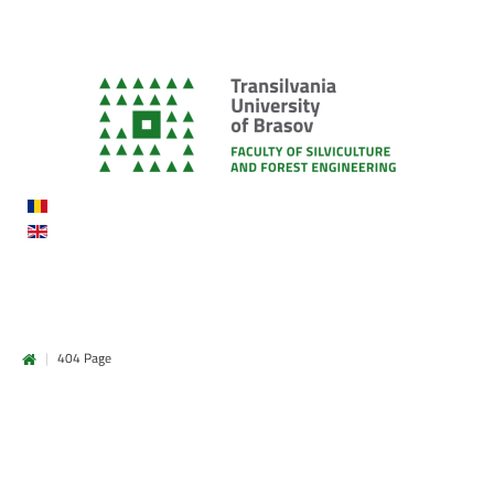
|
404 Page