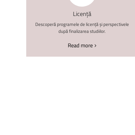
Licență
Descoperă programele de licență și perspectivele
după finalizarea studiilor.
Read more