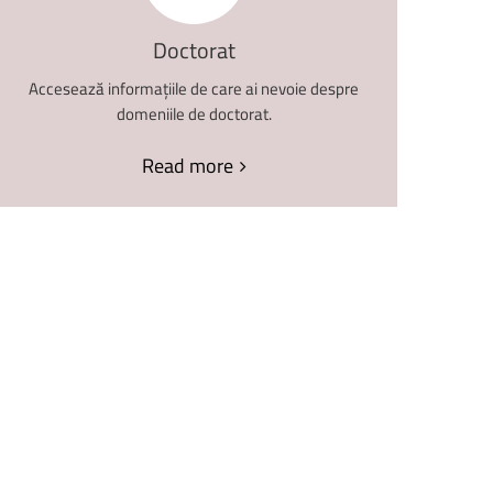
Doctorat
Accesează informațiile de care ai nevoie despre
domeniile de doctorat.
Read more