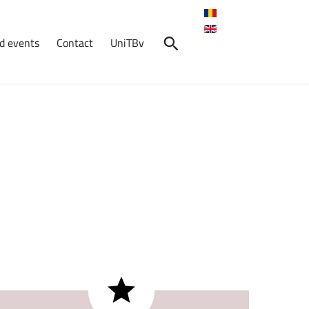
d events
Contact
UniTBv