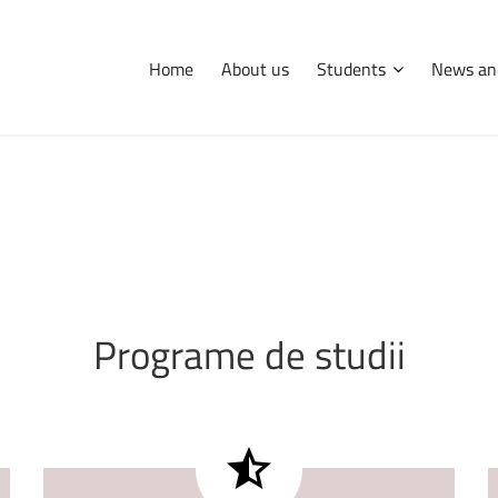
Home
About us
Students
News an
International
Erasmus
Tips and hints
Didactic and research facility
Programe
de
studii