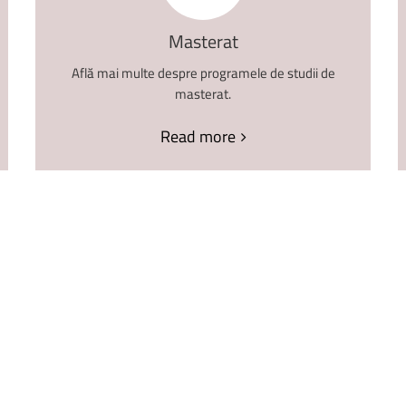
Masterat
Află mai multe despre programele de studii de
masterat.
Read more