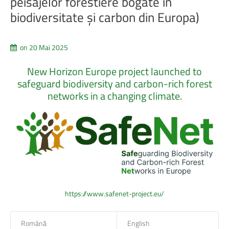
peisajelor
forestiere
bogate
în
biodiversitate
și
carbon
din
Europa)
on 20 Mai 2025
New
Horizon
Europe
project
launched
to
safeguard
biodiversity
and
carbon-rich
forest
networks
in
a
changing
climate.
https://www.safenet-project.eu/
Română
English