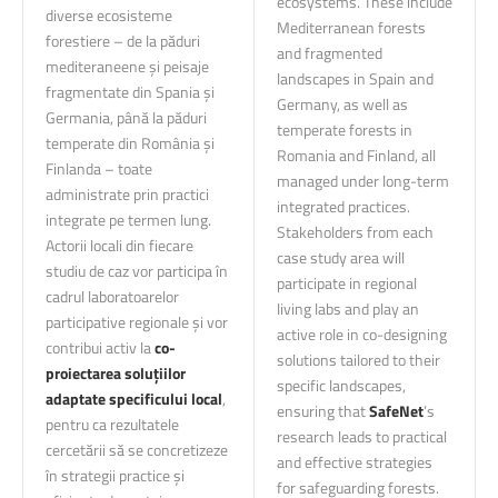
ecosystems. These include
diverse ecosisteme
Mediterranean forests
forestiere – de la păduri
and fragmented
mediteraneene și peisaje
landscapes in Spain and
fragmentate din Spania și
Germany, as well as
Germania, până la păduri
temperate forests in
temperate din România și
Romania and Finland, all
Finlanda – toate
managed under long-term
administrate prin practici
integrated practices.
integrate pe termen lung.
Stakeholders from each
Actorii locali din fiecare
case study area will
studiu de caz vor participa în
participate in regional
cadrul laboratoarelor
living labs and play an
participative regionale și vor
active role in co-designing
contribui activ la
co-
solutions tailored to their
proiectarea soluțiilor
specific landscapes,
adaptate specificului local
,
ensuring that
SafeNet
’s
pentru ca rezultatele
research leads to practical
cercetării să se concretizeze
and effective strategies
în strategii practice și
for safeguarding forests.