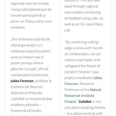
solutions. This will take
regionale care vor include
place through regional
Living Labs
(laboratoare de
case studies containing
inovare participativă) și
embedded Living Labs, as
printr-un
Policy Lab
la nivel
well as an EU-level Policy
european.
Lab.
„Prin îmbinarea științei de
"
By combining cutting-
ultimă generație cu o
edge science with hands-
colaborare practică, putem
on collaboration, we can
avea un impact real și
make a real impact and
putem proteja viitorul
safeguard the future of
pădurilor Europei”, afirmă
Europe’s forests
," says
coordonatorul proiectului,
project coordinator
Jukka
Jukka Forsman
, profesor la
Forsman
, Research
Institutul de Resurse
Professor at the
Natural
Naturale al Finlandei
.
Resources Institute
„SafeNet nu înseamnă doar
Finland
; "
SafeNet
is not
studierea pădurilor –
just about studying forests
înseamnă să lucrăm
- it is about working with