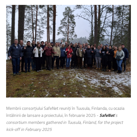
Membrii consorțiului SafeNet reuniți în Tuusula, Finlanda, cu ocazia
întâlnirii de lansare a proiectului, în februarie 2025 -
SafeNet
’s
consortium members gathered in Tuusula, Finland, for the project
kick-off in February 2025