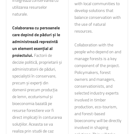
integrează conservarea cu
with local communities to
utilizarea resurselor
develop solutions that
naturale.
balance conservation with
the use of natural
Colaborarea cu persoanele
resources.
care depind de păduri și le
administrează reprezintă
Collaboration with the
un element esențial al
people who depend on and
proiectului.
Factorii de
manage forests is a key
decizie politică, proprietarii și
component of the project.
administratorii de păduri,
Policymakers, forest
specialiștii în conservare,
owners and managers,
precum și experți din
conservationists, and
domenii precum producția
selected industry experts
de lemn, ecoturismul și
involved in timber
bioeconomia bazată pe
production, eco-tourism,
resurse forestiere vor fi
and forest-based
direct implicați în conturarea
bioeconomy will be directly
soluțiilor. Aceasta se va
involved in shaping
realiza prin studii de caz