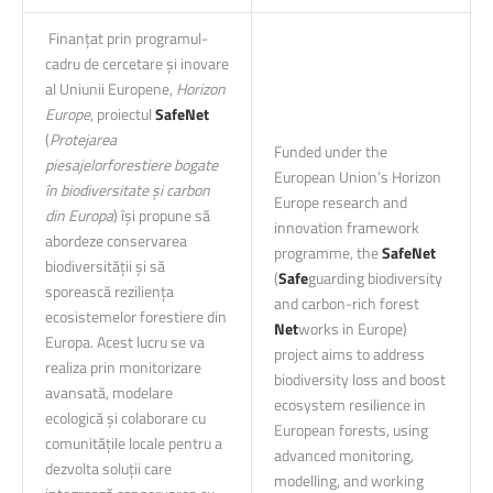
Finanțat prin programul-
cadru de cercetare și inovare
al Uniunii Europene,
Horizon
Europe
, proiectul
SafeNet
(
Protejarea
Funded under the
piesajelorforestiere bogate
European Union’s Horizon
în biodiversitate și carbon
Europe research and
din Europa
) își propune să
innovation framework
abordeze conservarea
programme, the
SafeNet
biodiversității și să
(
Safe
guarding biodiversity
sporească reziliența
and carbon-rich forest
ecosistemelor forestiere din
Net
works in Europe)
Europa. Acest lucru se va
project aims to address
realiza prin monitorizare
biodiversity loss and boost
avansată, modelare
ecosystem resilience in
ecologică și colaborare cu
European forests, using
comunitățile locale pentru a
advanced monitoring,
dezvolta soluții care
modelling, and working