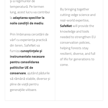
și a regimurilor de
temperatură. Pe termen
By bringing together
lung, acest lucru va contribui
cutting-edge science and
la
adaptarea speciilor la
real-world expertise,
noile condiții de mediu
.
SafeNet
will provide the
knowledge and tools
Prin îmbinarea cercetării de
needed to strengthen EU
vârf cu experiența practică
conservation policies,
din teren, SafeNet va
helping forests stay
furniza
cunoștințele și
resilient, diverse, and full
instrumentele necesare
of life for generations to
pentru consolidarea
come.
politicilor UE de
conservare
, ajutând pădurile
să rămână stabile, diverse și
pline de viață pentru
generațiile viitoare.