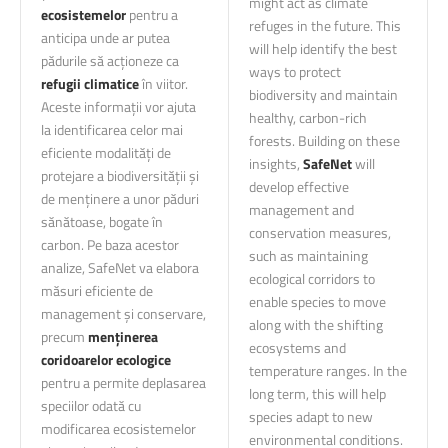
might act as climate
ecosistemelor
pentru a
refuges in the future. This
anticipa unde ar putea
will help identify the best
pădurile să acționeze ca
ways to protect
refugii climatice
în viitor.
biodiversity and maintain
Aceste informații vor ajuta
healthy, carbon-rich
la identificarea celor mai
forests. Building on these
eficiente modalități de
insights,
SafeNet
will
protejare a biodiversității și
develop effective
de menținere a unor păduri
management and
sănătoase, bogate în
conservation measures,
carbon. Pe baza acestor
such as maintaining
analize, SafeNet va elabora
ecological corridors to
măsuri eficiente de
enable species to move
management și conservare,
along with the shifting
precum
menținerea
ecosystems and
coridoarelor ecologice
temperature ranges. In the
pentru a permite deplasarea
long term, this will help
speciilor odată cu
species adapt to new
modificarea ecosistemelor
environmental conditions.