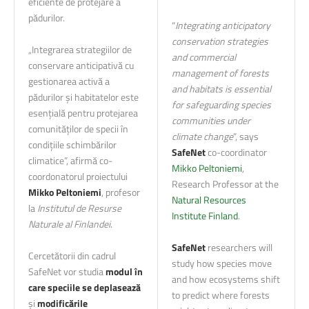
eficiente de protejare a
pădurilor.
“
Integrating anticipatory
conservation strategies
„Integrarea strategiilor de
and commercial
conservare anticipativă cu
management of forests
gestionarea activă a
and habitats is essential
pădurilor și habitatelor este
for safeguarding species
esențială pentru protejarea
communities under
comunităților de specii în
climate change
”, says
condițiile schimbărilor
SafeNet
co-coordinator
climatice”, afirmă co-
Mikko Peltoniemi
,
coordonatorul proiectului
Research Professor at the
Mikko Peltoniemi
, profesor
Natural Resources
la
Institutul de Resurse
Institute Finland
.
Naturale al Finlandei
.
SafeNet
researchers will
Cercetătorii din cadrul
study how species move
SafeNet vor studia
modul în
and how ecosystems shift
care speciile se deplasează
to predict where forests
și
modificările