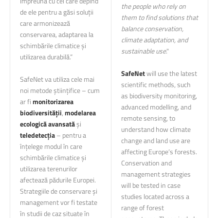
împreună cu cei care depind
the people who rely on
de ele pentru a găsi soluții
them to find solutions that
care armonizează
balance conservation,
conservarea, adaptarea la
climate adaptation, and
schimbările climatice și
sustainable use
."
utilizarea durabilă.”
SafeNet
will use the latest
SafeNet va utiliza cele mai
scientific methods, such
noi metode științifice – cum
as biodiversity monitoring,
ar fi
monitorizarea
advanced modelling, and
biodiversității
,
modelarea
remote sensing, to
ecologică avansată
și
understand how climate
teledetecția
– pentru a
change and land use are
înțelege modul în care
affecting Europe’s forests.
schimbările climatice și
Conservation and
utilizarea terenurilor
management strategies
afectează pădurile Europei.
will be tested in case
Strategiile de conservare și
studies located across a
management vor fi testate
range of forest
în studii de caz situate în