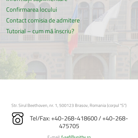
Confirmarea locului
Contact comisia de admitere
Tutorial – cum mă înscriu?
Str. Sirul Beethoven, nr. 1, 500123 Brasov, Romania (corpul "S")
Tel/Fax: +40-268-418600 / +40-268-
475705
E-mail:
f-sef@unitbv.ro