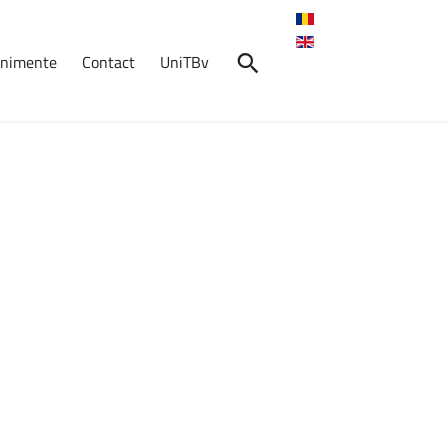
venimente
Contact
UniTBv
nimente
dmitere
2026
se
afișează
pe
24
: în 24 – 28 iulie la sediul...
Crosul
Universității
Transilvania
2026
7 mai 2026, ora: 10:30, Start:
Cantina ...
Absolvenți
în
Fața
Companiilor
–
AFCO
2026