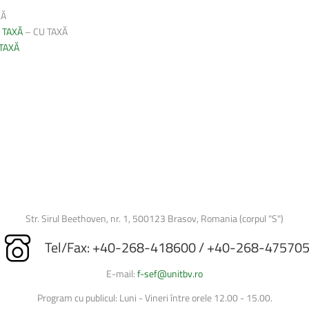
Licenta/Disertatie
XĂ
Planuri de învățământ
 TAXĂ
–
CU TAXĂ
TAX
Ă
Anunțuri
Biblioteca Universității
Formulare/Cereri
Baze didactice
Secretariat
Str. Sirul Beethoven, nr. 1, 500123 Brasov, Romania (corpul "S")
Tel/Fax: +40-268-418600 / +40-268-47570
E-mail:
f-sef@unitbv.ro
Program cu publicul: Luni - Vineri între orele 12.00 - 15.00.