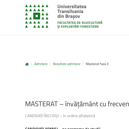
|
Admitere
|
Rezultate admitere
|
Masterat faza II
unitbv.ro
Accesează pagina dedicată st
www.unitbv.ro. Vei găsi inform
privind mobilitățile, practic
administrative și evenimen
MASTERAT
–
învățământ
cu
frecven
desfășoară în universitate.
CANDIDAȚI ÎNSCRIȘI – în ordine alfabetică
www.unitbv.ro
CANDIDAȚI ADMIȘI – pe programe de studii