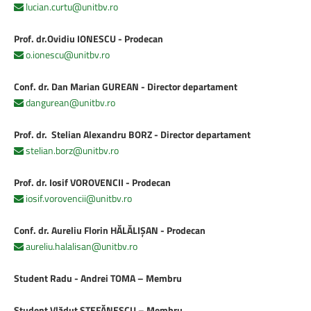
lucian.curtu@unitbv.ro
Prof. dr.Ovidiu IONESCU - Prodecan
o.ionescu@unitbv.ro
Conf. dr. Dan Marian GUREAN - Director departament
dangurean@unitbv.ro
Prof. dr. Stelian
Alexandru
BORZ - Director departament
stelian.borz@unitbv.ro
Prof. dr. Iosif VOROVENCII - Prodecan
iosif.vorovencii@unitbv.ro
Conf. dr. Aureliu Florin HĂLĂLIȘAN - Prodecan
aureliu.halalisan@unitbv.ro
Student Radu - Andrei TOMA – Membru
Student Vlăduț ȘTEFĂNESCU – Membru