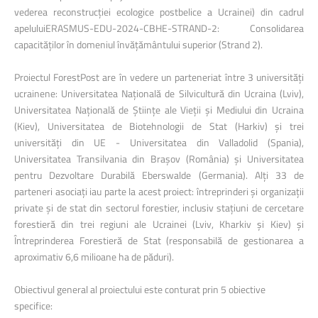
vederea reconstrucției ecologice postbelice a Ucrainei) din cadrul
apeluluiERASMUS-EDU-2024-CBHE-STRAND-2: Consolidarea
capacităților în domeniul învățământului superior (Strand 2).
Proiectul ForestPost are în vedere un parteneriat între 3 universități
ucrainene: Universitatea Națională de Silvicultură din Ucraina (Lviv),
Universitatea Națională de Științe ale Vieții și Mediului din Ucraina
(Kiev), Universitatea de Biotehnologii de Stat (Harkiv) și trei
universități din UE - Universitatea din Valladolid (Spania),
Universitatea Transilvania din Brașov (România) și Universitatea
pentru Dezvoltare Durabilă Eberswalde (Germania). Alți 33 de
parteneri asociați iau parte la acest proiect: întreprinderi și organizații
private și de stat din sectorul forestier, inclusiv stațiuni de cercetare
forestieră din trei regiuni ale Ucrainei (Lviv, Kharkiv și Kiev) și
Întreprinderea Forestieră de Stat (responsabilă de gestionarea a
aproximativ 6,6 milioane ha de păduri).
Obiectivul general al proiectului este conturat prin 5 obiective
specifice: