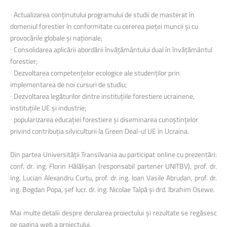
∙ Actualizarea conținutului programului de studii de masterat în
domeniul forestier în conformitate cu cererea pieței muncii și cu
provocările globale și naționale;
∙ Consolidarea aplicării abordării învățământului dual în învățământul
forestier;
∙ Dezvoltarea competențelor ecologice ale studenților prin
implementarea de noi cursuri de studiu;
∙ Dezvoltarea legăturilor dintre instituțiile forestiere ucrainene,
instituțiile UE și industrie;
∙ popularizarea educației forestiere și diseminarea cunoștințelor
privind contribuția silviculturii la Green Deal-ul UE în Ucraina.
Din partea Universității Transilvania au participat online cu prezentări:
conf. dr. ing. Florin Hălălișan (responsabil partener UNITBV), prof. dr.
ing. Lucian Alexandru Curtu, prof. dr. ing. Ioan Vasile Abrudan, prof. dr.
ing. Bogdan Popa, șef lucr. dr. ing. Nicolae Talpă și drd. Ibrahim Osewe.
Mai multe detalii despre derularea proiectului și rezultate se regăsesc
pe pagina web a proiectului.