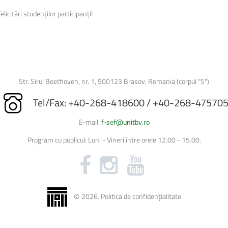
licitări studenților participanți!
Str. Sirul Beethoven, nr. 1, 500123 Brasov, Romania (corpul "S")
Tel/Fax: +40-268-418600 / +40-268-47570
E-mail:
f-sef@unitbv.ro
Program cu publicul: Luni - Vineri între orele 12.00 - 15.00.
©
2026
.
Politica de confidențialitate