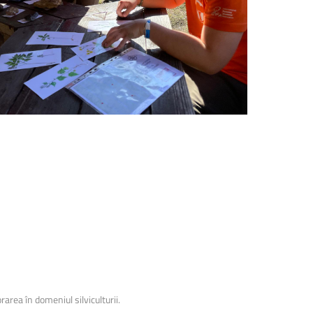
area în domeniul silviculturii.