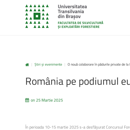
|
Știri și evenimente
|
O nouă colaborare în pădurile private de la
unitbv.ro
România
pe
podiumul
e
Accesează pagina dedicată st
www.unitbv.ro. Vei găsi inform
privind mobilitățile, practic
on 25 Martie 2025
administrative și evenimen
desfășoară în universitate.
www.unitbv.ro
În perioada 10-15 martie 2025 s-a desfășurat Concursul Forest