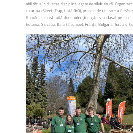
abilitățile în diverse discipline legate de silvicultură. Organi
cu arma (Skeet, Trap, țintă fixă), probele de utilizare a fierăst
României constituită din studenții noștri s-a clasat pe locul
Estonia, Slovacia, Italia (2 echipe), Franța, Bulgaria, Turcia și 