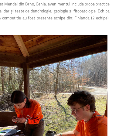
14 mai 2026, Aula „Sergiu T.
itatea Mendel din Brno, Cehia, evenimentul include probe practice
Chiriacescu” a ...
re, dar și teste de dendrologie, geologie și fitopatologie. Echipa
n competiție au fost prezente echipe din: Finlanda (2 echipe),