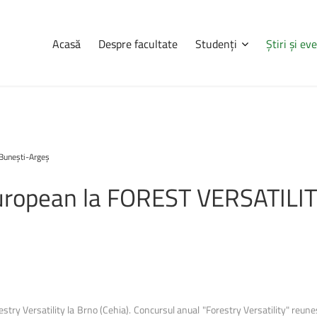
Acasă
Despre facultate
Studenți
Știri și e
Navigare
Știri
și
eve
Rezultatele
la
a
 Bunești-Argeș
Consultă orarul
Iulie
2026
Programarea examenelor
Confirmarea locului
uropean
la
FOREST
VERSATILI
udenților, pe
Erasmus
ații complete
Practică
a, informații
tele care se
Burse
Cazări
Taxe
ry Versatility la Brno (Cehia). Concursul anual "Forestry Versatility" reune