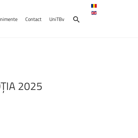
venimente
Contact
UniTBv
nimente
dmitere
2026
se
afișează
pe
24
: în 24 – 28 iulie la sediul...
ȚIA
2025
Crosul
Universității
Transilvania
2026
7 mai 2026, ora: 10:30, Start:
Cantina ...
Absolvenți
în
Fața
Companiilor
–
AFCO
2026