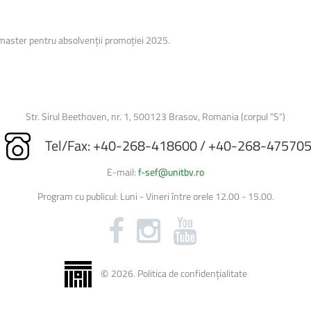
Licenta/Disertatie
Planuri de învățământ
master pentru absolvenții promoției 2025.
Anunțuri
Biblioteca Universității
Formulare/Cereri
Baze didactice
Str. Sirul Beethoven, nr. 1, 500123 Brasov, Romania (corpul "S")
Secretariat
Tel/Fax: +40-268-418600 / +40-268-47570
E-mail:
f-sef@unitbv.ro
Program cu publicul: Luni - Vineri între orele 12.00 - 15.00.
©
2026
.
Politica de confidențialitate