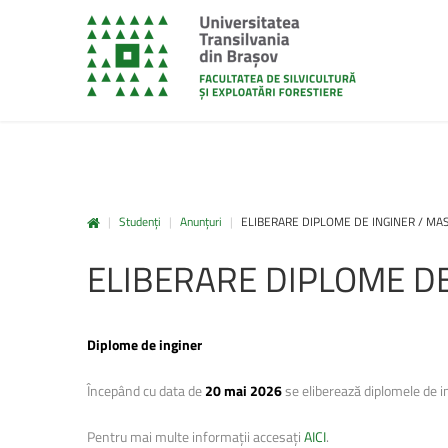
|
Studenți
|
Anunțuri
|
ELIBERARE DIPLOME DE INGINER / MA
unitbv.ro
ELIBERARE
DIPLOME
D
Accesează pagina dedicată st
www.unitbv.ro. Vei găsi inform
privind mobilitățile, practic
Diplome de inginer
administrative și evenimen
desfășoară în universitate.
Începând cu data de
20 mai 2026
se eliberează diplomele de i
www.unitbv.ro
Pentru mai multe informații accesați
AICI
.