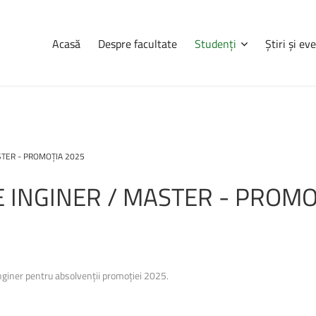
Acasă
Despre facultate
Studenți
Știri și e
Navigare
Știri
și
eve
Rezultatele
la
a
STER - PROMOȚIA 2025
Consultă orarul
Iulie
2026
Programarea examenelor
Confirmarea locului
E
INGINER
/
MASTER
-
PROMO
udenților, pe
Erasmus
ații complete
Practică
a, informații
tele care se
Burse
Cazări
nginer pentru absolvenții promoției 2025.
Taxe