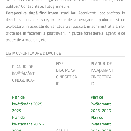
publice / Contabilitate, Fotogrametrie.
Perspective după finalizarea studiilor:
Absolvenții pot profesa în
directii si ocoale silvice, in firme de amenajare a padurilor si de
exploatare, in asociatii de vanatoare si pescuit, in administratia ariilor
protejate, in fazanerii si pastravarii, in garzile forestiere si agentiile de
protectie a mediului, etc.
LISTĂ CV-URI CADRE DIDACTICE
FIȘE
PLANURI DE
FIȘ
PLANURI DE
DISCIPLINĂ
ÎNVĂȚĂMĂNT
DIS
ÎNVĂȚĂMĂNT
CINEGETICĂ-
CINEGETICĂ-
CI
CINEGETICĂ-IF
IF
ID
ID
Plan de
Plan de
învățământ 2025-
învățământ
2029
2025-2029
Plan de
Plan de
învățământ 2024-
învățământ
2028
ANUL I
2024-2028
ANU