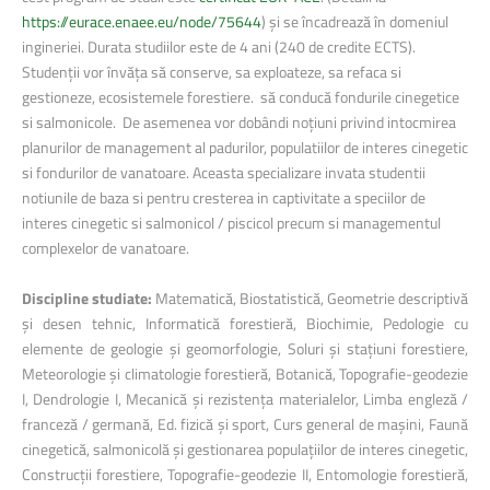
https://eurace.enaee.eu/node/75644
) și se încadrează în domeniul
ingineriei. Durata studiilor este de 4 ani (240 de credite ECTS).
Studenții vor învăța să conserve, sa exploateze, sa refaca si
gestioneze, ecosistemele forestiere. să conducă fondurile cinegetice
si salmonicole. De asemenea vor dobândi noțiuni privind intocmirea
planurilor de management al padurilor, populatiilor de interes cinegetic
si fondurilor de vanatoare. Aceasta specializare invata studentii
notiunile de baza si pentru cresterea in captivitate a speciilor de
interes cinegetic si salmonicol / piscicol precum si managementul
complexelor de vanatoare.
Discipline studiate:
Matematică, Biostatistică, Geometrie descriptivă
şi desen tehnic, Informatică forestieră, Biochimie, Pedologie cu
elemente de geologie şi geomorfologie, Soluri şi staţiuni forestiere,
Meteorologie şi climatologie forestieră, Botanică, Topografie-geodezie
I, Dendrologie I, Mecanică şi rezistenţa materialelor, Limba engleză /
franceză / germană, Ed. fizică şi sport, Curs general de maşini, Faună
cinegetică, salmonicolă şi gestionarea populaţiilor de interes cinegetic,
Construcţii forestiere, Topografie-geodezie II, Entomologie forestieră,