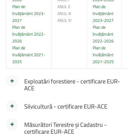
Plan de
ANUL II
Plan de
ANU
învățământ 2023-
ANUL III
învățământ
ANU
2027
ANUL IV
2023-2027
AN
Plan de
Plan de
învățământ 2022-
învățământ
2026
2022-2026
Plan de
Plan de
învățământ
2021-
învățământ
2025
2021-2025
Exploatări forestiere - certificare EUR-
ACE
Silvicultură - certificare EUR-ACE
Măsurători Terestre și Cadastru -
certificare EUR-ACE