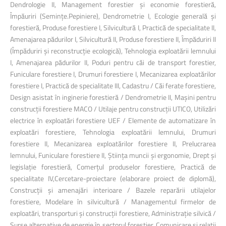
Dendrologie II, Management forestier şi economie forestieră,
Împăuriri (Seminţe.Pepiniere), Dendrometrie I, Ecologie generală şi
forestieră, Produse forestiere I, Silvicultură I, Practică de specialitate II,
Amenajarea pădurilor I, Silvicultură II, Produse forestiere II, Împăduriri II
(Împăduriri şi reconstrucţie ecologică), Tehnologia exploatării lemnului
I, Amenajarea pădurilor II, Poduri pentru căi de transport forestier,
Funiculare forestiere I, Drumuri forestiere I, Mecanizarea exploatărilor
forestiere I, Practică de specialitate III, Cadastru / Căi ferate forestiere,
Design asistat în inginerie forestieră / Dendrometrie II, Maşini pentru
construcţii forestiere MACO / Utilaje pentru construcţii UTICO, Utilizări
electrice în exploatări forestiere UEF / Elemente de automatizare în
exploatări forestiere, Tehnologia exploatării lemnului, Drumuri
forestiere II, Mecanizarea exploatărilor forestiere II, Prelucrarea
lemnului, Funiculare forestiere II, Ştiinţa muncii şi ergonomie, Drept şi
legislaţie forestieră, Comerţul produselor forestiere, Practică de
specialitate IV,Cercetare-proiectare (elaborare proiect de diplomă),
Construcţii şi amenajări interioare / Bazele reparării utilajelor
forestiere, Modelare în silvicultură / Managementul firmelor de
exploatări, transporturi şi construcţii forestiere, Administraţie silvică /
Surse alternative de energie în sectorul forestier, Comunicare şi relaţii