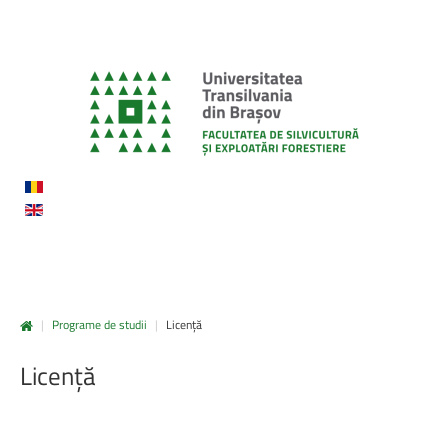
|
Programe de studii
|
Licență
Licență