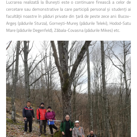
Lucrarea realizată la Bunești este o continuare firească a celor de
cercetare sau demonstrative la care participă personal și studenți ai
facultății noastre în păduri private din țară de peste zece ani: Bucov-
Argeș (pădurile Sturza), Gornești-Mureș (pădurile Teleki), Hodod-Satu
Mare (pădurile Degenfeld), Zăbala-Covasna (pădurile Mikes) etc.