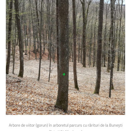
Arbore de viitor (gorun) în arboretul parcurs cu rărituri de la Bunești