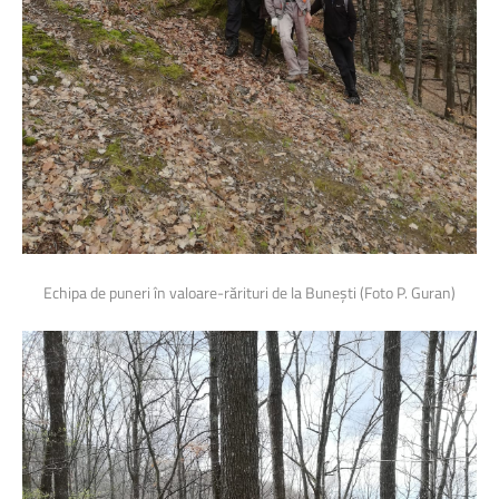
Echipa de puneri în valoare-rărituri de la Bunești (Foto P. Guran)