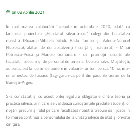
on 08 Aprilie 2021
În continuarea colaborării începute în octombrie 2020, odată cu
lansarea proiectului „Habitatul silvantropic”, colegi din facultatea
noastră (Roxana-Mihaela Siladi, Radu Tampa și Valeriu-Norocel
Nicolescu), alături de doi absolvenți (licență și masterat) - Mihai
Petrescu-Puică și Manole Gemănaru - din promoții recente ale
facultății, precum și de personal de teren al Ocolului silvic Mușătești,
au participat la lucrări de punere în valoare-rărituri, pe cca 10 ha, într-
un amestec de foioase (fag-gorun-carpen) din pădurile Guran de la
Bunești-Argeș.
S-a constatat și cu acest prilej legătura obligatorie dintre teoria și
practica silvică, prin care se validează cunoștințele predate studenților
noștri, precum și rolul pe care facultatea noastră trebuie să îl joace în
formarea continuă a personalului de la unități silvice de stat și private
din țară.