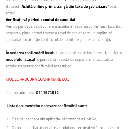
Butonul ,,
Achită online prima tranșă din taxa de școlarizare
” este
activ!
Verificați-vă periodic contul de candidat!
Pentru perioada de depunere a actelor în vederea confirmării locurilor,
respectiv plata primei tranșe a taxei de școlarizare, vă rugăm să
consultați cu atenție contractul de admitere și site-ul facultății.
În vederea confirmării locului
, candidatul poate împuternici, conform
modelului atașat
, o persoană în vederea depunerii la facultate a
actelor necesare confirmării acestui loc.
MODEL PROCURĂ CONFIRMARE LOC
Telefon admitere:
0711974812
Lista documentelor necesare confirm
ă
rii sunt:
Fișa de înscriere din aplicația informatică a UnitBv;
Diploma de bacalaureat (sau diploma echivalentă cu aceasta) –