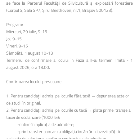
se face la Parterul Facultății de Silvicultură și exploatări forestiere
(Corpul S, Sala SP7, Șirul Beethoven, nr.1, Brașov 500123).
Program:
Miercuri, 29 iulie, 9-15
Joi, 9-15
Vineri, 9-15
Sâmbătă, 1 august 10-13
Termenul de confirmare a locului în Faza a II-a: termen limită - 1
august 2026, ora 13.00.
Confirmarea locului presupune:
1. Pentru candidații admiși pe locurile fără taxă → depunerea actelor
de studii în original.
2. Pentru candidații admiși pe locurile cu taxă → plata primei tranșe a
taxei de școlarizare (1000 lei):
-online în aplicația de admitere;
-prin transfer bancar cu obligația încărcării dovezii plății în
aplicația de admitere, conform contractului de admitere.