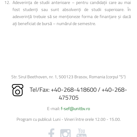
Adeverința de studii anterioare – pentru candidații care au mai
fost studenți sau sunt absolvenți de studii superioare. În
adeverință trebuie să se menționeze forma de finanțare și dacă
ați beneficiat de bursă – numărul de semestre.
Str. Sirul Beethoven, nr. 1, 500123 Brasov, Romania (corpul "S")
Tel/Fax: +40-268-418600 / +40-268-
475705
E-mail:
f-sef@unitbv.ro
Program cu publicul: Luni - Vineri între orele 12.00 - 15.00.